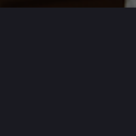
Lass‘ dich verwöhnen
In unserer großzügigen Saunalandschaft mit eigenem
Außenbereich und Sonnenterrasse kannst du deine
Seele so richtig baumeln lassen. Genieße
Entspannung und Ruhe bei einem wohltuenden
Saunagang oder in unserer Entspannungskabine.