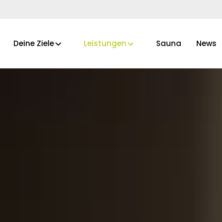
Deine Ziele
Leistungen
Sauna
News