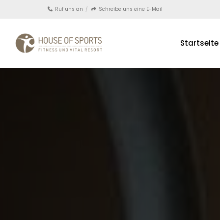
Ruf uns an
Schreibe uns eine E-Mail
Startseite